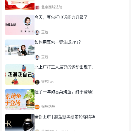
北京西城法院
今天，豆包打电话能力升级了
豆包
如何用豆包一键生成PPT？
豆包
北上广打工人最夯的运动出现了：
智族Lab
催了一年的香菜烤鱼，终于登场！
探鱼烤鱼
全新上市 | 赫莲娜黑绷带轮廓精华