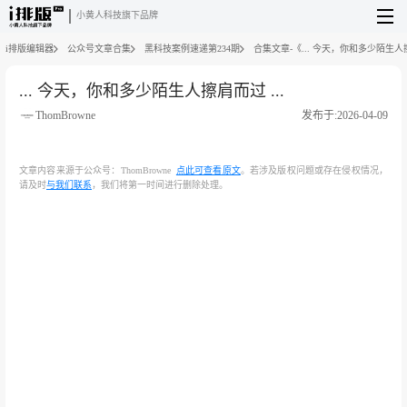
小黄人科技旗下品牌
i排版编辑器
公众号文章合集
黑科技案例速递第234期
合集文章-《... 今天，你和多少陌生人擦
... 今天，你和多少陌生人擦肩而过 ...
ThomBrowne
发布于:2026-04-09
文章内容来源于公众号：ThomBrowne
点此可查看原文
。若涉及版权问题或存在侵权情况，
请及时
与我们联系
，我们将第一时间进行删除处理。