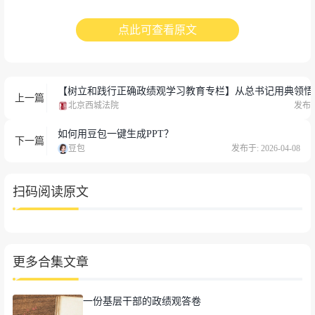
点此可查看原文
【树立和践行正确政绩观学习教育专栏】从总书记用典领悟
上一篇
北京西城法院
发布于:
如何用豆包一键生成PPT？
下一篇
豆包
发布于: 2026-04-08
扫码阅读原文
更多合集文章
一份基层干部的政绩观答卷