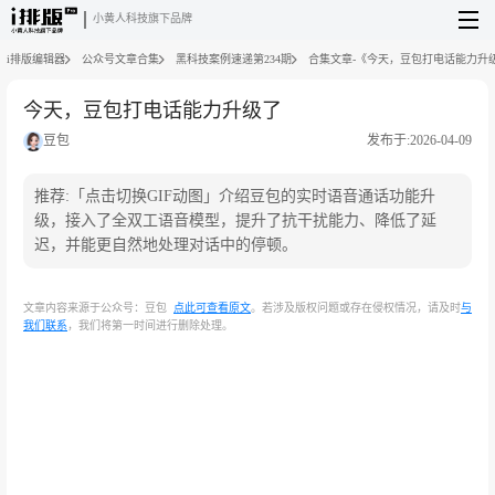
小黄人科技旗下品牌
i排版编辑器
公众号文章合集
黑科技案例速递第234期
合集文章-《今天，豆包打电话能力升
今天，豆包打电话能力升级了
豆包
发布于:2026-04-09
推荐:「点击切换GIF动图」介绍豆包的实时语音通话功能升
级，接入了全双工语音模型，提升了抗干扰能力、降低了延
迟，并能更自然地处理对话中的停顿。
文章内容来源于公众号：豆包
点此可查看原文
。若涉及版权问题或存在侵权情况，请及时
与
我们联系
，我们将第一时间进行删除处理。