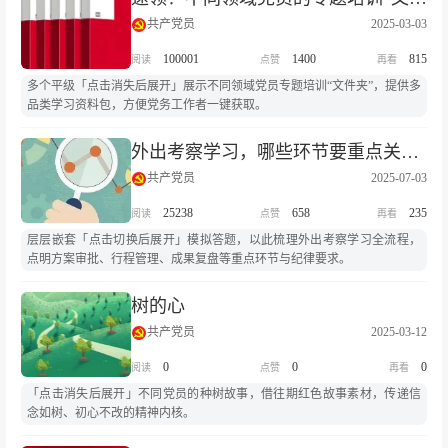
共产党员
2025-03-03
100001
1400
815
多个平级「点击消失后展开」展示不同领域党员专题培训“文件夹”，提供多
品类学习资料包，方便党务工作者一键获取。
外出考察学习，哪些环节要重点关注？
共产党员
2025-07-03
25238
658
235
层层嵌套「点击切换后展开」模拟答题，以此梳理外出考察学习全流程，
点明方案审批、行程管理、成果复盘等重点环节与纪律要求。
树的心
共产党员
2025-03-12
0
0
0
「点击消失后展开」不同党员的种树故事，借往期红色故事素材，传递信
念如树、初心不改的精神内核。