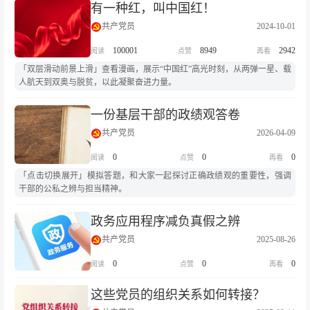
有一种红，叫中国红！
共产党员
2024-10-01
100001
8949
2942
「双层滑动前景上滑」查看漫画，展示“中国红”高光时刻，从两弹一星、载
人航天到双奥与脱贫，以此凝聚奋进力量。
一份基层干部的政绩观答卷
共产党员
2026-04-09
0
0
0
「点击切换展开」模拟答题，和大家一起探讨正确政绩观的重要性，强调
干部的公私之辨与担当精神。
政务应用程序减负真假之辨
共产党员
2025-08-26
0
0
0
这些党员的组织关系如何转接？