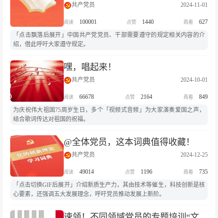
共产党员
2024-11-01
100001
1440
627
「点击飘落后展开」中国共产党党员、干部需要遵守的规定相关内容的介
绍，借此呼吁大家遵守规定。
嘿，唱起来！
共产党员
2024-10-01
66678
2164
849
为庆祝伟大祖国75周岁生日，多个「视频式音频」为大家演奏爱国之声，
结合歌词传达对祖国的祝福。
@全体党员，这本词典值得收藏！
共产党员
2024-12-25
49014
1196
735
「点击切换GIF后展开」介绍新质生产力，其由技术等催生，科技创新是核
心要素，还强调五大发展理念，呼吁党员推动发展上新阶。
速领！不同领域党员的专题培训“文件夹”