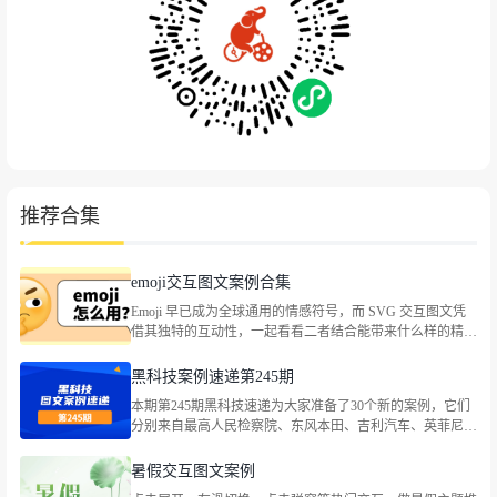
推荐合集
emoji交互图文案例合集
Emoji 早已成为全球通用的情感符号，而 SVG 交互图文凭
借其独特的互动性，一起看看二者结合能带来什么样的精彩
玩法。
黑科技案例速递第245期
本期第245期黑科技速递为大家准备了30个新的案例，它们
分别来自最高人民检察院、东风本田、吉利汽车、英菲尼
迪、国窖荟VlP俱乐部、全心全意小天鹅、满记甜品、
LEGO乐高、Bananain蕉内、古茗茶饮、蔡司官方、茉酸
暑假交互图文案例
奶、味全、路易威登、资生堂中国等品牌，包括企业宣传、