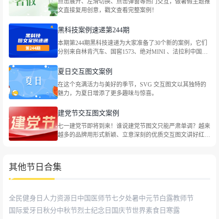
点击展开、左滑切换、点击弹窗等热门交互，做暑假主题推
社会热点等主题。
文直接复用创意，戳文查看完整案例！
黑科技案例速递第244期
本期第244期黑科技速递为大家准备了30个新的案例，它们
分别来自林肯汽车、国窖1573、绝对MINI 、法拉利中国、
大众汽车金融中国、CoCo都可、伊利QQ星牛奶、依视路、
世喜、东风本田、最高人民法院、特仑苏、heytea喜茶、最
夏日交互图文案例
高人民法院、海底捞火锅等品牌，包括企业宣传、社会热点
在这个充满活力与美好的季节，SVG 交互图文以其独特的
等主题。
魅力，为夏日增添了更多趣味与惊喜。
建党节交互图文案例
七一建党节即将到来！谁说建党节图文只能严肃单调？越来
越多的品牌用形式新颖、立意深刻的优质交互图文讲好红色
故事，祝福党的生日。一起来看看叭！
其他节日合集
全民健身日
人力资源日
中国医师节
七夕
处暑
中元节
白露
教师节
国际爱牙日
秋分
中秋节
烈士纪念日
国庆节
世界素食日
寒露