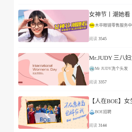
女神节丨潮她看
木卒眼镜零售服务中
3545
Mr.JUDY 三
Mr JUDY洗个头发
3357
【人在BOE】
BOE招聘
3144