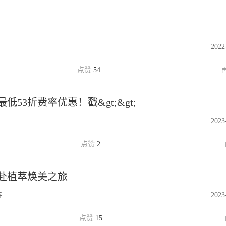
2022
54
53折费率优惠！戳&gt;&gt;
2023
2
赴植萃焕美之旅
诗
2023
15