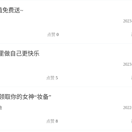
值免费送~
2023
0
里做自己更快乐
2023
5
领取你的女神“妆备”
迪
2022
8