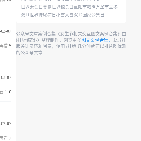
世界素食日
寒露
世界粮食日
重阳节
霜降
万圣节
立冬
双11
世界糖尿病日
小雪
大雪
双12
国家公祭日
-03-07
公众号文章案例合集《女生节相关交互图文案例合集》由
i排版编辑器 整理制作；浏览更多
图文案例合集，
获取排
5
版设计灵感和创意，使用 i排版 几分钟就可以排炫酷优雅
的公众号文章
-03-07
110
-03-07
7