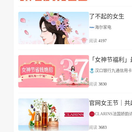
了不起的女生
海尔家电
4197
「女神节福利」最低
汉口银行九通信用卡
3830
官网女王节｜共
CLARINS法国娇韵
3683