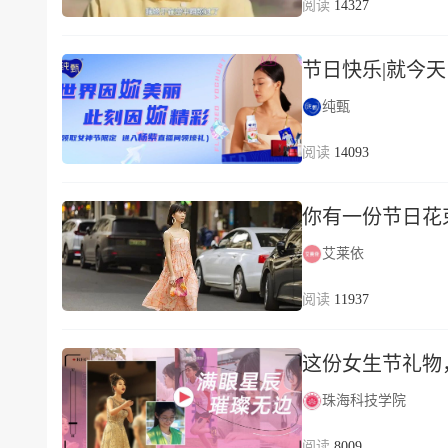
14327
节日快乐|就今
纯甄
14093
你有一份节日花
艾莱依
11937
这份女生节礼物
珠海科技学院
8009