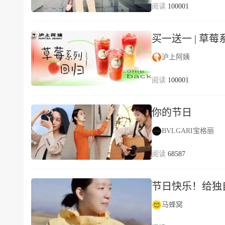
100001
买一送一 | 草
沪上阿姨
100001
你的节日
BVLGARI宝格丽
68587
节日快乐！给独
马蜂窝