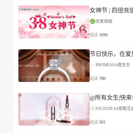
女神节 | 四倍充
优麦烘焙
1690
节日快乐，在爱
PROMESSA周生生
780
@所有女生|快来
FACEIDEAS菲斯艾
561