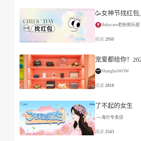
🥳女神节找红包
Babycare老粉俱乐部
2950
宠爱都给你！20
ShanghaiWOW
2818
了不起的女生
海尔专卖店
2543