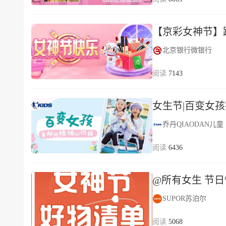
【京彩女神节】
北京银行微银行
7143
女生节|百变女孩拒
乔丹QIAODAN儿童
6436
@所有女生 节
SUPOR苏泊尔
5068