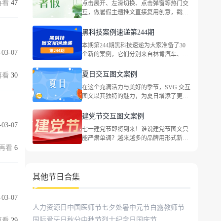
47
点击展开、左滑切换、点击弹窗等热门交
饮、蔡司官方、茉酸奶、味全、路易威
互，做暑假主题推文直接复用创意，戳文
登、资生堂中国等品牌，包括企业宣传、
查看完整案例！
社会热点等主题。
黑科技案例速递第244期
本期第244期黑科技速递为大家准备了30
-03-07
个新的案例，它们分别来自林肯汽车、国
窖1573、绝对MINI 、法拉利中国、大众
汽车金融中国、CoCo都可、伊利QQ星牛
夏日交互图文案例
30
奶、依视路、世喜、东风本田、最高人民
在这个充满活力与美好的季节，SVG 交互
法院、特仑苏、heytea喜茶、最高人民法
图文以其独特的魅力，为夏日增添了更多
院、海底捞火锅等品牌，包括企业宣传、
趣味与惊喜。
社会热点等主题。
建党节交互图文案例
-03-07
七一建党节即将到来！谁说建党节图文只
能严肃单调？越来越多的品牌用形式新
颖、立意深刻的优质交互图文讲好红色故
6
事，祝福党的生日。一起来看看叭！
其他节日合集
-03-07
人力资源日
中国医师节
七夕
处暑
中元节
白露
教师节
国际爱牙日
秋分
中秋节
烈士纪念日
国庆节
29