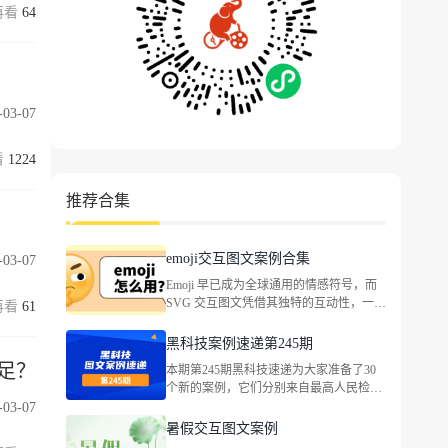
64
-03-07
1224
推荐合集
emoji交互图文案例合集
-03-07
Emoji 早已成为全球通用的情感符号，而
SVG 交互图文凭借其独特的互动性，一起
61
看看二者结合能带来什么样的精彩玩法。
黑科技案例速递第245期
足？
本期第245期黑科技速递为大家准备了30
个新的案例，它们分别来自最高人民检察
院、东风本田、吉利汽车、英菲尼迪、国
-03-07
窖荟VlP俱乐部、全心全意小天鹅、满记
暑假交互图文案例
甜品、LEGO乐高、Bananain蕉内、古茗茶